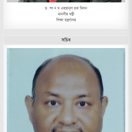
ড. আ ন ম এহছানুল হক মিলন
মাননীয় মন্ত্রী
শিক্ষা মন্ত্রণালয়
সচিব