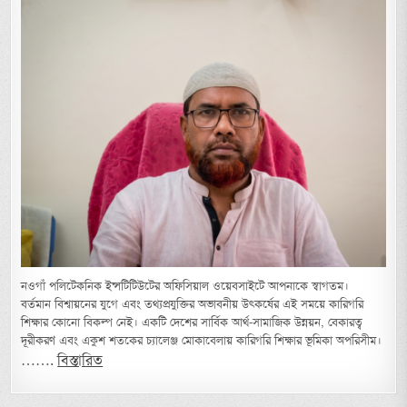
নওগাঁ পলিটেকনিক ইন্সটিটিউটের অফিসিয়াল ওয়েবসাইটে আপনাকে স্বাগতম।
বর্তমান বিশ্বায়নের যুগে এবং তথ্যপ্রযুক্তির অভাবনীয় উৎকর্ষের এই সময়ে কারিগরি
শিক্ষার কোনো বিকল্প নেই। একটি দেশের সার্বিক আর্থ-সামাজিক উন্নয়ন, বেকারত্ব
দূরীকরণ এবং একুশ শতকের চ্যালেঞ্জ মোকাবেলায় কারিগরি শিক্ষার ভূমিকা অপরিসীম।
…….
বিস্তারিত