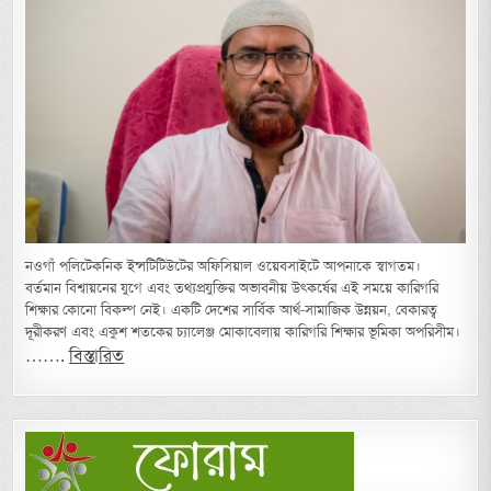
নওগাঁ পলিটেকনিক ইন্সটিটিউটের অফিসিয়াল ওয়েবসাইটে আপনাকে স্বাগতম।
বর্তমান বিশ্বায়নের যুগে এবং তথ্যপ্রযুক্তির অভাবনীয় উৎকর্ষের এই সময়ে কারিগরি
শিক্ষার কোনো বিকল্প নেই। একটি দেশের সার্বিক আর্থ-সামাজিক উন্নয়ন, বেকারত্ব
দূরীকরণ এবং একুশ শতকের চ্যালেঞ্জ মোকাবেলায় কারিগরি শিক্ষার ভূমিকা অপরিসীম।
…….
বিস্তারিত