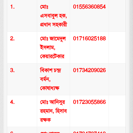
1.
মোঃ
01556360854
এসবাবুল হক,
প্রধান সহকারী
2.
মোঃ জামেদুল
01716025188
ইসলাম,
কেয়ারটেকার
3.
বিকাশ চন্দ্র
01734209026
বর্মন,
কোষাধ্যক্ষ
4.
মোঃ আনিসুর
01723055866
রহমান, হিসাব
রক্ষক