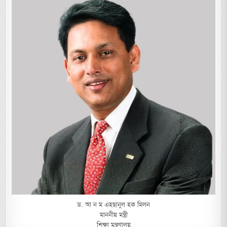
ড. আ ন ম এহছানুল হক মিলন
মাননীয় মন্ত্রী
শিক্ষা মন্ত্রণালয়