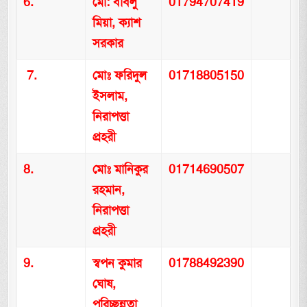
6.
মো: বাবলু
01794707419
মিয়া, ক্যাশ
সরকার
7.
মোঃ ফরিদুল
01718805150
ইসলাম,
নিরাপত্তা
প্রহরী
8.
মোঃ মানিকুর
01714690507
রহমান,
নিরাপত্তা
প্রহরী
9.
স্বপন কুমার
01788492390
ঘোষ,
পরিচ্ছন্নতা