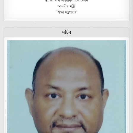
ড. আ ন ম এহছানুল হক মিলন
মাননীয় মন্ত্রী
শিক্ষা মন্ত্রণালয়
সচিব