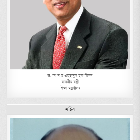
ড. আ ন ম এহছানুল হক মিলন
মাননীয় মন্ত্রী
শিক্ষা মন্ত্রণালয়
সচিব