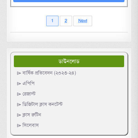
1
2
Next
ডাউনলোড
⌲ বার্ষিক প্রতিবেদন (২০২৩-২৪)
⌲ এপিপি
⌲ রেজাল্ট
⌲ ডিজিটাল ক্লাস কনটেন্ট
⌲ ক্লাস রুটিন
⌲ সিলেবাস