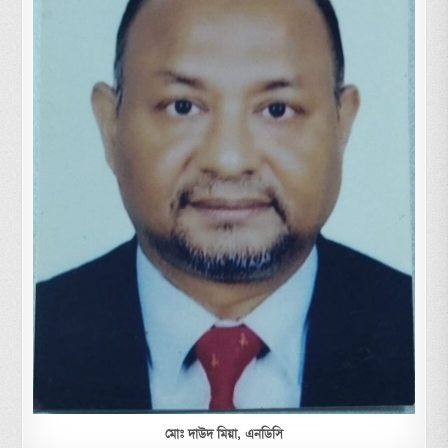
মোঃ দাউদ মিয়া,
এনডিসি