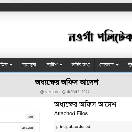
েমিক
লাইব্রেরী
নোটিশ
ভর্তির তথ্য
লোকবল
স্
অধ্যক্ষের অফিস আদেশ
AUTHOR:
PUBLISHED DATE:
MARCH 8, 2024
NPIGOV
অধ্যক্ষের অফিস আদেশ
Attached Files
120
principal_order.pdf
41.73 KB