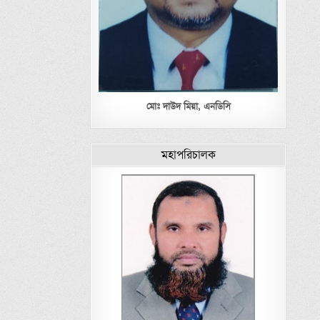
মোঃ দাউদ মিয়া,
এনডিসি
মহাপরিচালক