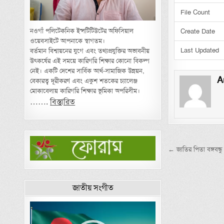
File Count
নওগাঁ পলিটেকনিক ইন্সটিটিউটের অফিসিয়াল
Create Date
ওয়েবসাইটে আপনাকে স্বাগতম।
Last Updated
বর্তমান বিশ্বায়নের যুগে এবং তথ্যপ্রযুক্তির অভাবনীয়
উৎকর্ষের এই সময়ে কারিগরি শিক্ষার কোনো বিকল্প
নেই। একটি দেশের সার্বিক আর্থ-সামাজিক উন্নয়ন,
A
বেকারত্ব দূরীকরণ এবং একুশ শতকের চ্যালেঞ্জ
মোকাবেলায় কারিগরি শিক্ষার ভূমিকা অপরিসীম।
…….
বিস্তারিত
Post nav
← জাতির পিতা বঙ্গবন্
জাতীয় সংগীত
Video
Player