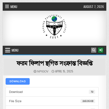
Skip to content
MENU
AUGUST 7, 2026
নওগাঁ পলিটেকনিক ইনস্টিটিউট
MENU
ফরম ফিলাপ স্থগিত সংক্রান্ত বিজ্ঞপ্তি
AUTHOR:
PUBLISHED DATE:
APRIL 15, 2025
NPIGOV
DOWNLOAD
Download
72
File Size
263.05 KB