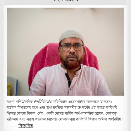
নওগাঁ পলিটেকনিক ইন্সটিটিউটের অফিসিয়াল ওয়েবসাইটে আপনাকে স্বাগতম।
বর্তমান বিশ্বায়নের যুগে এবং তথ্যপ্রযুক্তির অভাবনীয় উৎকর্ষের এই সময়ে কারিগরি
শিক্ষার কোনো বিকল্প নেই। একটি দেশের সার্বিক আর্থ-সামাজিক উন্নয়ন, বেকারত্ব
দূরীকরণ এবং একুশ শতকের চ্যালেঞ্জ মোকাবেলায় কারিগরি শিক্ষার ভূমিকা অপরিসীম।
…….
বিস্তারিত