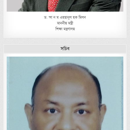
ড. আ ন ম এহছানুল হক মিলন
মাননীয় মন্ত্রী
শিক্ষা মন্ত্রণালয়
সচিব