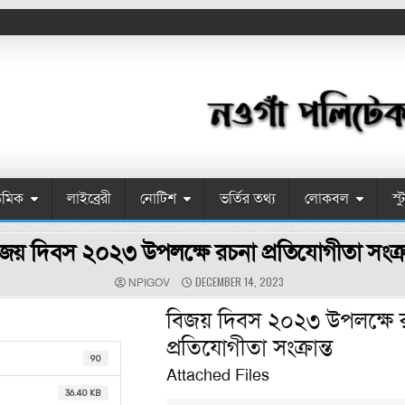
েমিক
লাইব্রেরী
নোটিশ
ভর্তির তথ্য
লোকবল
স্
জয় দিবস ২০২৩ উপলক্ষে রচনা প্রতিযোগীতা সংক্রা
AUTHOR:
PUBLISHED DATE:
DECEMBER 14, 2023
NPIGOV
বিজয় দিবস ২০২৩ উপলক্ষে 
প্রতিযোগীতা সংক্রান্ত
90
Attached Files
36.40 KB