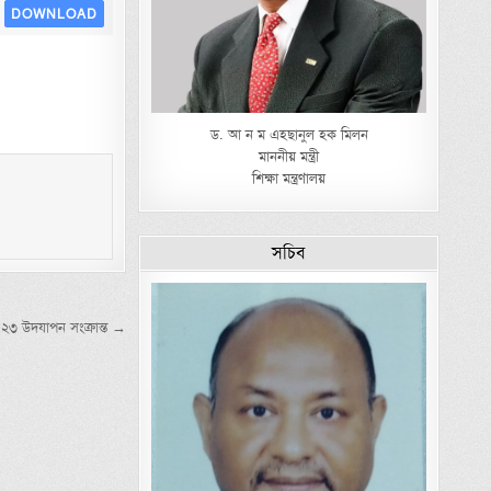
DOWNLOAD
ড. আ ন ম এহছানুল হক মিলন
মাননীয় মন্ত্রী
শিক্ষা মন্ত্রণালয়
সচিব
০২৩ উদযাপন সংক্রান্ত →