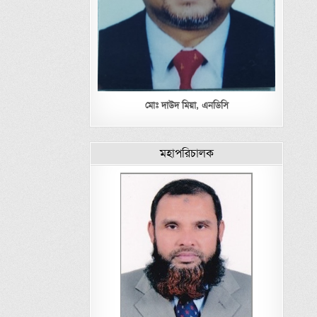
মোঃ দাউদ মিয়া,
এনডিসি
মহাপরিচালক