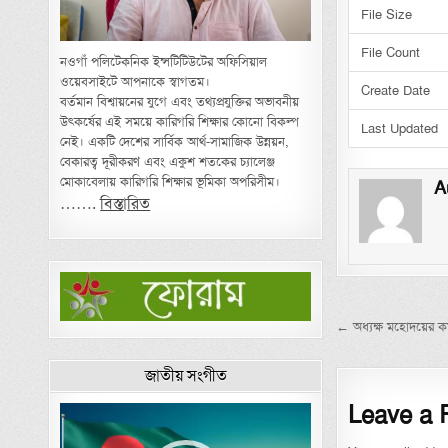
File Size
File Count
নওগাঁ পলিটেকনিক ইন্সটিটিউটের অফিসিয়াল
ওয়েবসাইটে আপনাকে স্বাগতম।
Create Date
বর্তমান বিশ্বায়নের যুগে এবং তথ্যপ্রযুক্তির অভাবনীয়
উৎকর্ষের এই সময়ে কারিগরি শিক্ষার কোনো বিকল্প
Last Updated
নেই। একটি দেশের সার্বিক আর্থ-সামাজিক উন্নয়ন,
বেকারত্ব দূরীকরণ এবং একুশ শতকের চ্যালেঞ্জ
মোকাবেলায় কারিগরি শিক্ষার ভূমিকা অপরিসীম।
A
…….
বিস্তারিত
Post nav
← অধ্যক্ষ মহোদয়ের কর্
জাতীয় সংগীত
Leave a 
Video
Player