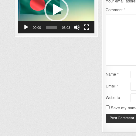
Your email addres
Comment
*
00:00
03:03
Name
*
Email
*
Website
Save my name,