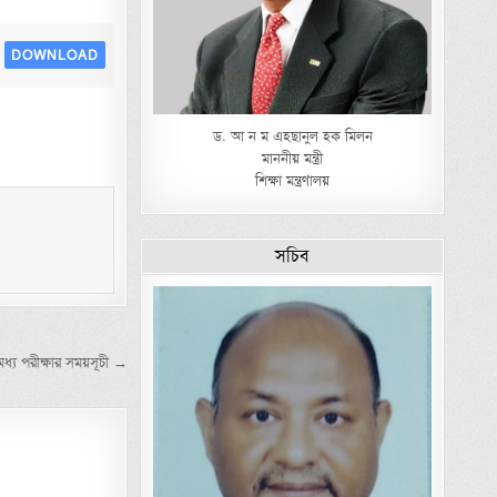
DOWNLOAD
ড. আ ন ম এহছানুল হক মিলন
মাননীয় মন্ত্রী
শিক্ষা মন্ত্রণালয়
সচিব
বমধ্য পরীক্ষার সময়সূচী →