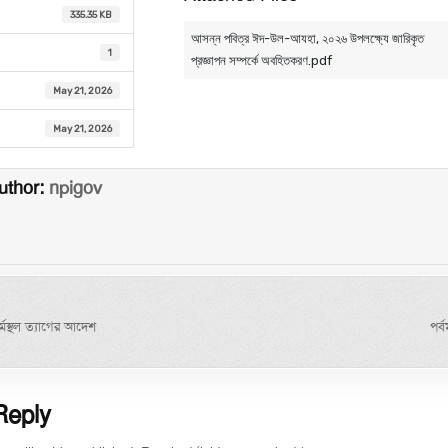
335.35 KB
আসন্ন পবিত্র ঈদ-উল-আযহা, ২০২৬ উপলক্ষ্যে জারিকৃত
1
প্রজ্ঞাপন সম্পর্কে অবহিতকরণ.pdf
May 21, 2026
May 21, 2026
uthor:
npigov
igation
মস্থল ত্যাগের আদেশ
পর্
Reply