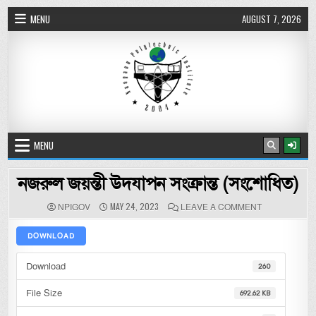
Skip to content
MENU
AUGUST 7, 2026
নওগাঁ পলিটেকনিক ইনস্টিটিউট
MENU
নজরুল জয়ন্তী উদযাপন সংক্রান্ত (সংশোধিত)
AUTHOR:
PUBLISHED DATE:
ON নজরুল জয়ন্তী
MAY 24, 2023
NPIGOV
LEAVE A COMMENT
DOWNLOAD
Download
260
File Size
692.62 KB