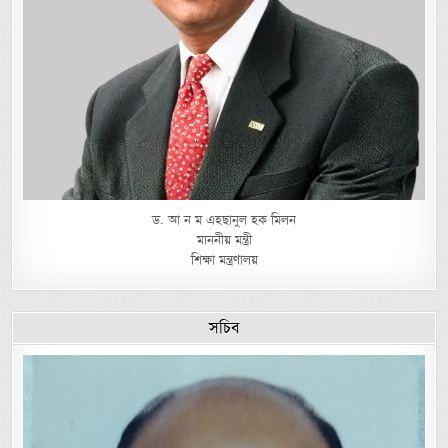
ড. আ ন ম এহছানুল হক মিলন
মাননীয় মন্ত্রী
শিক্ষা মন্ত্রণালয়
সচিব