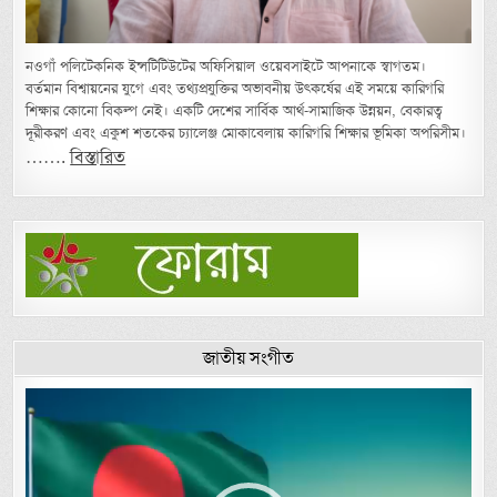
নওগাঁ পলিটেকনিক ইন্সটিটিউটের অফিসিয়াল ওয়েবসাইটে আপনাকে স্বাগতম।
বর্তমান বিশ্বায়নের যুগে এবং তথ্যপ্রযুক্তির অভাবনীয় উৎকর্ষের এই সময়ে কারিগরি
শিক্ষার কোনো বিকল্প নেই। একটি দেশের সার্বিক আর্থ-সামাজিক উন্নয়ন, বেকারত্ব
দূরীকরণ এবং একুশ শতকের চ্যালেঞ্জ মোকাবেলায় কারিগরি শিক্ষার ভূমিকা অপরিসীম।
…….
বিস্তারিত
জাতীয় সংগীত
Video
Player