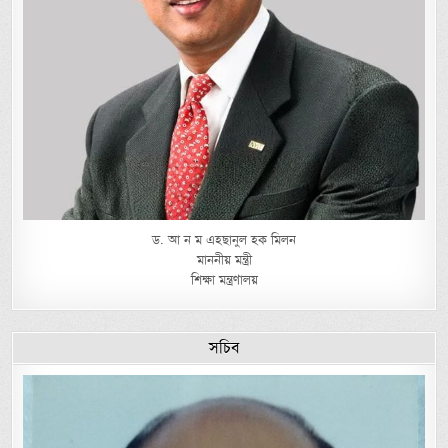
ড. আ ন ম এহছানুল হক মিলন
মাননীয় মন্ত্রী
শিক্ষা মন্ত্রণালয়
সচিব