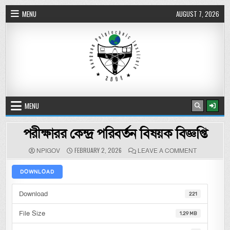
Skip to content
MENU
AUGUST 7, 2026
নওগাঁ পলিটেকনিক ইনস্টিটিউট
MENU
পরীক্ষারর কেন্দ্র পরিবর্তন বিষয়ক বিজ্ঞপ্তি
AUTHOR:
PUBLISHED DATE:
ON পরীক্ষারর কে
FEBRUARY 2, 2026
NPIGOV
LEAVE A COMMENT
DOWNLOAD
Download
221
File Size
1.29 MB