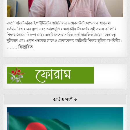
নওগাঁ পলিটেকনিক ইন্সটিটিউটের অফিসিয়াল ওয়েবসাইটে আপনাকে স্বাগতম।
বর্তমান বিশ্বায়নের যুগে এবং তথ্যপ্রযুক্তির অভাবনীয় উৎকর্ষের এই সময়ে কারিগরি
শিক্ষার কোনো বিকল্প নেই। একটি দেশের সার্বিক আর্থ-সামাজিক উন্নয়ন, বেকারত্ব
দূরীকরণ এবং একুশ শতকের চ্যালেঞ্জ মোকাবেলায় কারিগরি শিক্ষার ভূমিকা অপরিসীম।
…….
বিস্তারিত
জাতীয় সংগীত
Video
Player