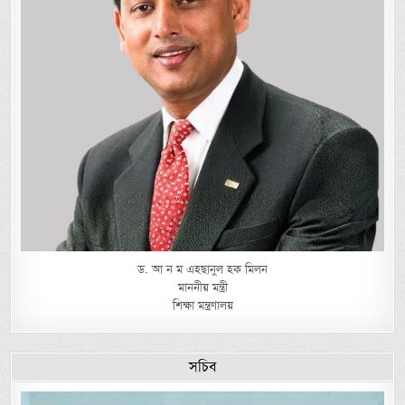
ড. আ ন ম এহছানুল হক মিলন
মাননীয় মন্ত্রী
শিক্ষা মন্ত্রণালয়
সচিব