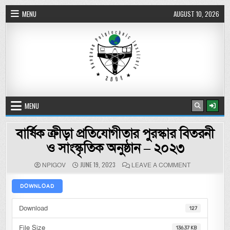
Skip to content
MENU
AUGUST 10, 2026
নওগাঁ পলিটেকনিক ইনস্টিটিউট
MENU
বার্ষিক ক্রীড়া প্রতিযোগীতার পুরস্কার বিতরনী
ও সাংস্কৃতিক অনুষ্ঠান – ২০২৩
AUTHOR:
PUBLISHED DATE:
ON বার্ষিক ক্রীড়া
JUNE 19, 2023
NPIGOV
LEAVE A COMMENT
DOWNLOAD
Download
127
File Size
136.37 KB