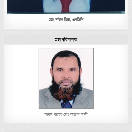
মোঃ দাউদ মিয়া,
এনডিসি
মহাপরিচালক
আবুল খায়ের মোঃ আক্কাস আলী