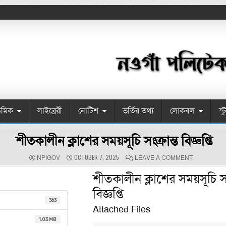
েমিক
লাইব্রেরী
নোটিশ
ভর্তির তথ্য
লোকবল
স্
শীতকালীন ক্লাশের সময়সূচি সংক্রান্ত বিজ্ঞপ্তি
AUTHOR:
PUBLISHED DATE:
ON শীতকালীন ক্ল
OCTOBER 7, 2025
NPIGOV
LEAVE A COMMENT
শীতকালীন ক্লাশের সময়সূচি সংক
বিজ্ঞপ্তি
363
Attached Files
1.03 MB