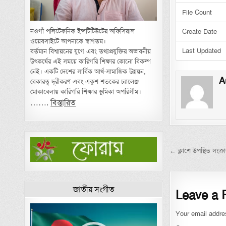
File Count
নওগাঁ পলিটেকনিক ইন্সটিটিউটের অফিসিয়াল
Create Date
ওয়েবসাইটে আপনাকে স্বাগতম।
Last Updated
বর্তমান বিশ্বায়নের যুগে এবং তথ্যপ্রযুক্তির অভাবনীয়
উৎকর্ষের এই সময়ে কারিগরি শিক্ষার কোনো বিকল্প
নেই। একটি দেশের সার্বিক আর্থ-সামাজিক উন্নয়ন,
A
বেকারত্ব দূরীকরণ এবং একুশ শতকের চ্যালেঞ্জ
মোকাবেলায় কারিগরি শিক্ষার ভূমিকা অপরিসীম।
…….
বিস্তারিত
Post nav
← ক্লাশে উপস্থিত সংক্রান্ত
জাতীয় সংগীত
Leave a 
Video
Your email addres
Player