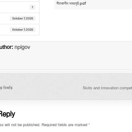
শীতকালীন সময়সূচি.pdf
1
October 7, 2025
October 7, 2025
uthor:
npigov
igation
 বিজ্ঞপ্তি
Skills and Innovation compe
Reply
s will not be published.
Required fields are marked
*