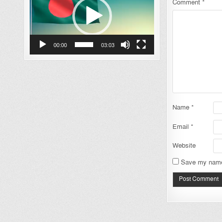
Comment
*
00:00
03:03
Name
*
Email
*
Website
Save my name,