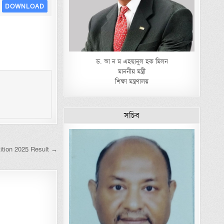
DOWNLOAD
ড. আ ন ম এহছানুল হক মিলন
মাননীয় মন্ত্রী
শিক্ষা মন্ত্রণালয়
সচিব
tition 2025 Result →