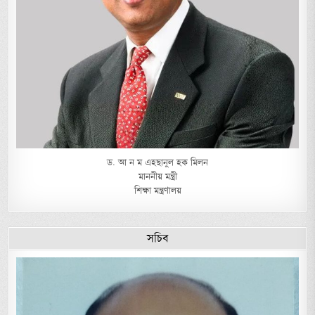
ড. আ ন ম এহছানুল হক মিলন
মাননীয় মন্ত্রী
শিক্ষা মন্ত্রণালয়
সচিব