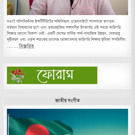
নওগাঁ পলিটেকনিক ইন্সটিটিউটের অফিসিয়াল ওয়েবসাইটে আপনাকে স্বাগতম।
বর্তমান বিশ্বায়নের যুগে এবং তথ্যপ্রযুক্তির অভাবনীয় উৎকর্ষের এই সময়ে কারিগরি
শিক্ষার কোনো বিকল্প নেই। একটি দেশের সার্বিক আর্থ-সামাজিক উন্নয়ন, বেকারত্ব
দূরীকরণ এবং একুশ শতকের চ্যালেঞ্জ মোকাবেলায় কারিগরি শিক্ষার ভূমিকা অপরিসীম।
…….
বিস্তারিত
জাতীয় সংগীত
Video
Player