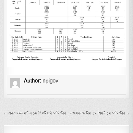
Author:
npigov
Post navigation
← এনভায়রনমেন্টাল ১ম শিফট ৪র্থ সেমিস্টার
এনভায়রনমেন্টাল ১ম শিফট ১ম সেমিস্টার →