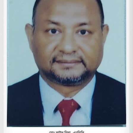
মোঃ দাউদ মিয়া,
এনডিসি